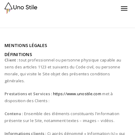
Toggl
navig
MENTIONS LÉGALES
DÉFINITIONS
Client :
tout professionnel ou personne physique capable au
sens des articles 1123 et suivants du Code civil, ou personne
morale, qui visite le Site objet des présentes conditions
générales.
Prestations et Services :
https://www.unostile.com
met à
disposition des Clients :
Contenu :
Ensemble des éléments constituants l'information
présente sur le Site, notamment textes – images – vidéos.
Informations clients :
Ci après dénommé « Information (s) » qui